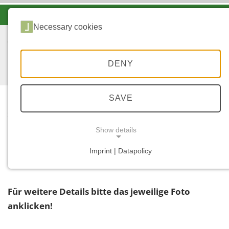
-A
A
A+
Necessary cookies
DENY
SAVE
...
START
Show details
Filter
Imprint | Datapolicy
NECESSARY COOKIES
Für weitere Details bitte das jeweilige Foto
anklicken!