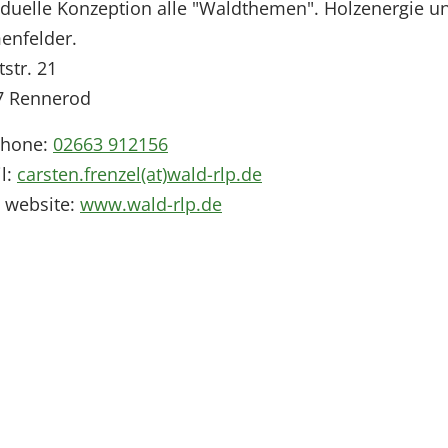
iduelle Konzeption alle "Waldthemen". Holzenergie un
enfelder.
str. 21
7
Rennerod
phone:
02663 912156
l:
carsten.frenzel(at)wald-rlp.de
 website:
www.wald-rlp.de