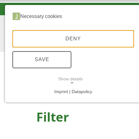
LANDESFORSTEN VOR ORT
Necessary cookies
DENY
SAVE
Wald
Show details
...
START
Imprint | Datapolicy
NECESSARY COOKIES
Filter