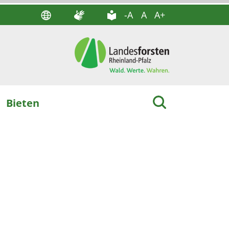
-A
A
A+
Bieten