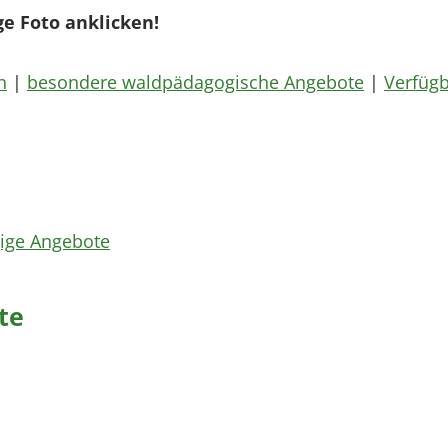
ge Foto anklicken!
n
|
besondere waldpädagogische Angebote
|
Verfügb
ige Angebote
te