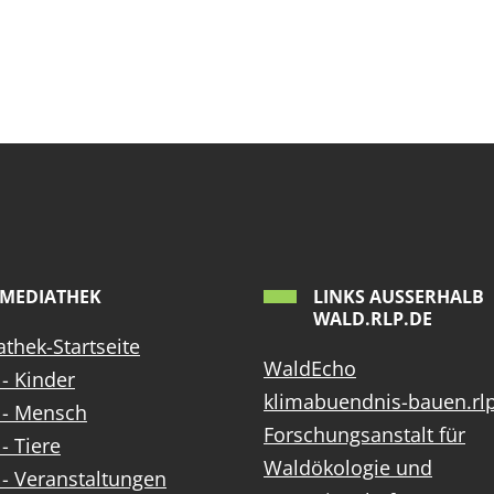
MEDIATHEK
LINKS AUSSERHALB W
ALD.RLP.DE
thek-Startseite
WaldEcho
- Kinder
klimabuendnis-bauen.rl
 - Mensch
Forschungsanstalt für
- Tiere
Waldökologie und
- Veranstaltungen