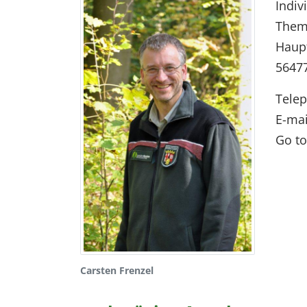
Indiv
Them
Haupt
5647
Tele
E-mai
Go to
Carsten Frenzel