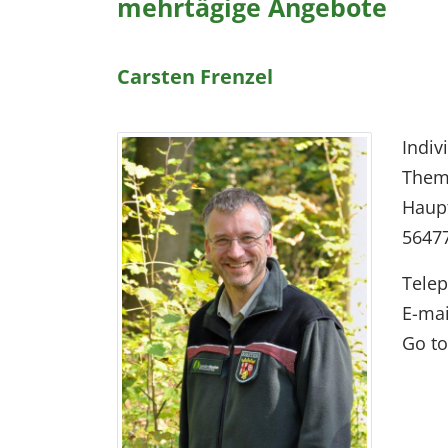
mehrtägige Angebote
Carsten Frenzel
Indiv
Them
Haupt
5647
Tele
E-mai
Go to