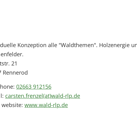
iduelle Konzeption alle "Waldthemen". Holzenergie un
enfelder.
str. 21
7
Rennerod
phone:
02663 912156
l:
carsten.frenzel(at)wald-rlp.de
 website:
www.wald-rlp.de