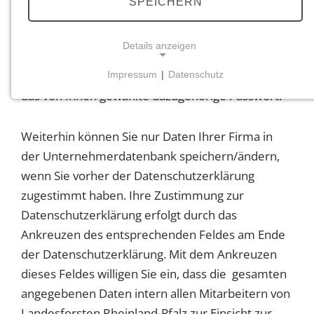
SPEICHERN
Rheinland-Pfalz ändern.
Details anzeigen
Hierzu benötigen Sie zunächst Ihren bei der
Dateneingabe verwendeten Benutzernamen und
Impressum
|
Datenschutz
NOTWENDIGE COOKIES
das von Ihnen gewählte dazugehörige Passwort.
Notwendige Cookies ermöglichen grundlegende
Funktionen und sind für die einwandfreie Funktion
Weiterhin können Sie nur Daten Ihrer Firma in
der Website erforderlich.
der Unternehmerdatenbank speichern/ändern,
wenn Sie vorher der Datenschutzerklärung
Einverständnis-Cookie
zugestimmt haben. Ihre Zustimmung zur
Name:
Datenschutzerklärung erfolgt durch das
cookie_consent
Ankreuzen des entsprechenden Feldes am Ende
Zweck:
der Datenschutzerklärung. Mit dem Ankreuzen
Dieser Cookie speichert die ausgewählten
dieses Feldes willigen Sie ein, dass die gesamten
Einverständnis-Optionen des Benutzers
angegebenen Daten intern allen Mitarbeitern von
Cookie Laufzeit:
Landesforsten Rheinland-Pfalz zur Einsicht zur