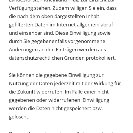
1 Jahr
Verfügung stehen. Zudem willigen Sie ein, dass
die nach dem oben dargestellten Inhalt
gefilterten Daten im Internet allgemein abruf-
EXTERNE MEDIEN
und einsehbar sind. Diese Einwilligung sowie
Um Inhalte von Videoplattformen und Social Media
durch Sie gegebenenfalls vorgenommene
Plattformen anzeigen zu können, werden von
diesen externen Medien Cookies gesetzt.
Änderungen an den Einträgen werden aus
datenschutzrechtlichen Gründen protokolliert.
YouTube
Sie können die gegebene Einwilligung zur
Vimeo
Nutzung der Daten jederzeit mit der Wirkung für
die Zukunft widerrufen. Im Falle einer nicht
gegebenen oder widerrufenen Einwilligung
werden die Daten nicht gespeichert bzw.
gelöscht.