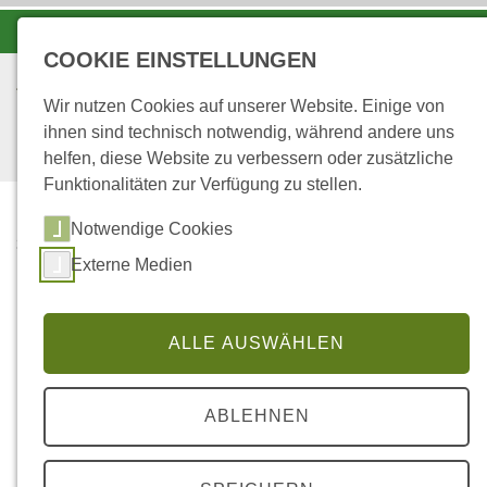
-A
A
A+
COOKIE EINSTELLUNGEN
Wir nutzen Cookies auf unserer Website. Einige von
ihnen sind technisch notwendig, während andere uns
helfen, diese Website zu verbessern oder zusätzliche
Funktionalitäten zur Verfügung zu stellen.
Notwendige Cookies
...
STARTSEITE
Externe Medien
Bearbeitung eines
ALLE AUSWÄHLEN
bestehenden Eintrags
ABLEHNEN
"Sie möchten Ihre eingegebenen Daten auf der
Unternehmerdatenbank von Landeforsten